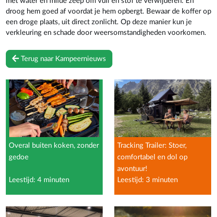
met water en milde zeep om vuil en stof te verwijderen. En
droog hem goed af voordat je hem opbergt. Bewaar de koffer op
een droge plaats, uit direct zonlicht. Op deze manier kun je
verkleuring en schade door weersomstandigheden voorkomen.
Terug naar Kampeernieuws
Overal buiten koken, zonder
Tracking Trailer: Stoer,
gedoe
comfortabel en dol op
avontuur!
Leestijd: 4 minuten
Leestijd: 3 minuten