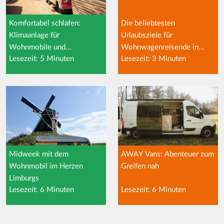
Neugierig auf alle unsere Campingtipps? Sehen Sie sich direkt
alle Campingtipps von CampersCaravans.nl an
Komfortabel schlafen:
Die beliebtesten
Klimaanlage für
Urlaubsziele für
Wohnmobile und
Wohnwagenreisende in
Lesezeit: 5 Minuten
Lesezeit: 3 Minuten
Wohnwagen
Europa
Midweek mit dem
AWAY Vans: Abenteuer zum
Wohnmobil im Herzen
Greifen nah
Limburgs
Lesezeit: 6 Minuten
Lesezeit: 6 Minuten